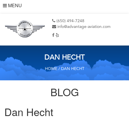
MENU
(650) 494-7248
info@advantage-aviation.com
DAN HECHT
HOME
/ DAN HECHT
BLOG
Dan Hecht
Post
Previous
Post