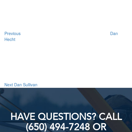
navigation
Previous
Dan
Hecht
Next
Post
Next
Dan Sullivan
HAVE QUESTIONS? CALL
(650) 494-7248 OR